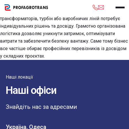
Проєктні перевезення стають невід’ємною частиною
великих будівельних та енергетичних проєктів. Доставка
трансформаторів, турбін або виробничих ліній потребує
індивідуальних рішень та досвіду. Грамотно організована
логістика дозволяє уникнути затримок, оптимізувати
витрати та забезпечити безпеку вантажу. Саме тому бізнес
все частіше обирає професійних перевізників із досвідом
у складних проєктах.
Наші локації
Наші офіси
Знайдіть нас за адресами
Україна, Одеса